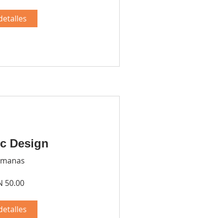
detalles
c Design
emanas
 50.00
detalles