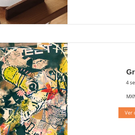
Gr
4 s
MXN
Ver 