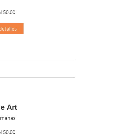
 50.00
detalles
e Art
emanas
 50.00