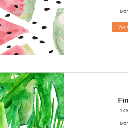
MXN
Ver 
Fin
4 s
MXN