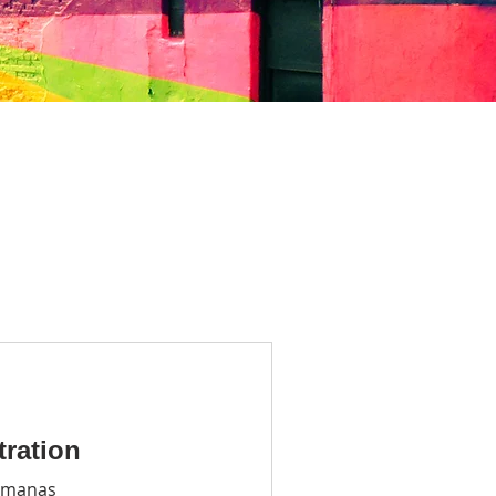
stration
emanas