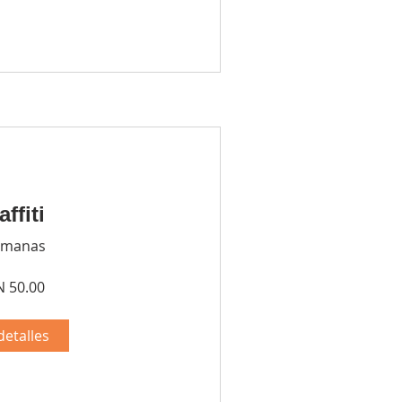
affiti
emanas
 50.00
detalles