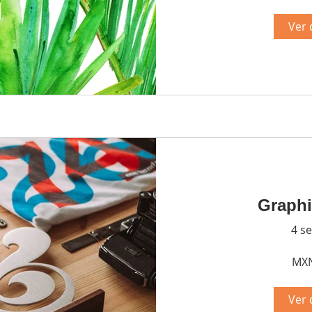
Ver 
Graphi
4 s
MXN
Ver 